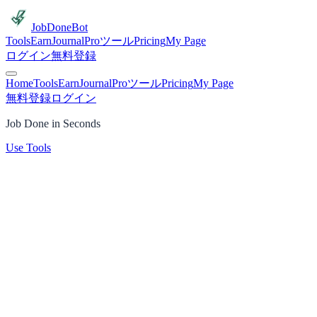
JobDoneBot
Tools
Earn
Journal
Proツール
Pricing
My Page
ログイン
無料登録
Home
Tools
Earn
Journal
Proツール
Pricing
My Page
無料登録
ログイン
Job Done in Seconds
Use Tools