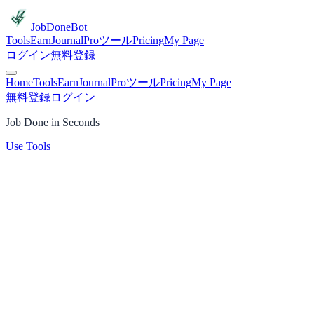
JobDoneBot
Tools
Earn
Journal
Proツール
Pricing
My Page
ログイン
無料登録
Home
Tools
Earn
Journal
Proツール
Pricing
My Page
無料登録
ログイン
Job Done in Seconds
Use Tools