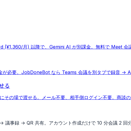
andard (¥1,360/月) 以降で、Gemini AI が別課金。無料で M
t 追加課金が必要。JobDoneBot なら Teams 会議を別タブで録音 
渡せる
手にその場で渡せる。メール不要、相手側ログイン不要。商談の 4
議事録 → QR 共有。アカウント作成だけで 10 分会議 2 