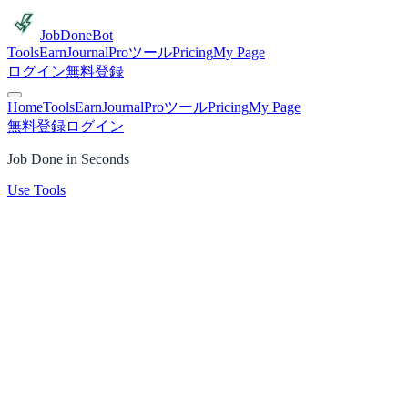
JobDoneBot
Tools
Earn
Journal
Proツール
Pricing
My Page
ログイン
無料登録
Home
Tools
Earn
Journal
Proツール
Pricing
My Page
無料登録
ログイン
Job Done in Seconds
Use Tools