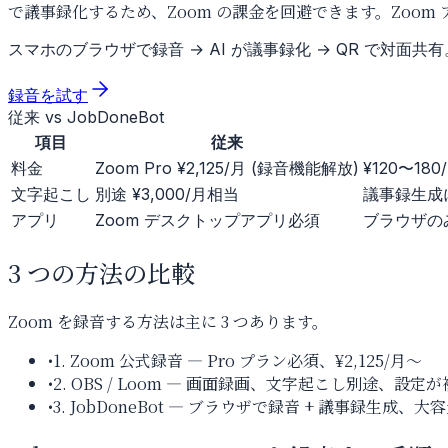
で議事録化するため、Zoom の課金を回避できます。Zoo
スマホのブラウザで録音 → AI が議事録化 → QR で対面共
録音を試す
従来 vs JobDoneBot
項目
従来
料金
Zoom Pro ¥2,125/月 (録音機能解放)
¥120〜18
文字起こし
別途 ¥3,000/月相当
議事録生成
アプリ
Zoom デスクトップアプリ必須
ブラウザの
3 つの方法の比較
Zoom を録音する方法は主に 3 つあります。
•
1. Zoom 公式録音 — Pro プラン必須、¥2,125/月〜
•
2. OBS / Loom — 画面録画、文字起こし別途、設定
•
3. JobDoneBot — ブラウザで録音 + 議事録生成、大容