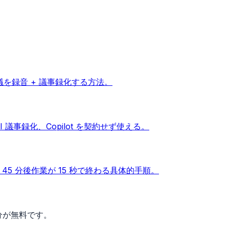
eet 会議を録音 + 議事録化する方法。
→ AI 議事録化、Copilot を契約せず使える。
5 分後作業が 15 秒で終わる具体的手順。
回分が無料です。