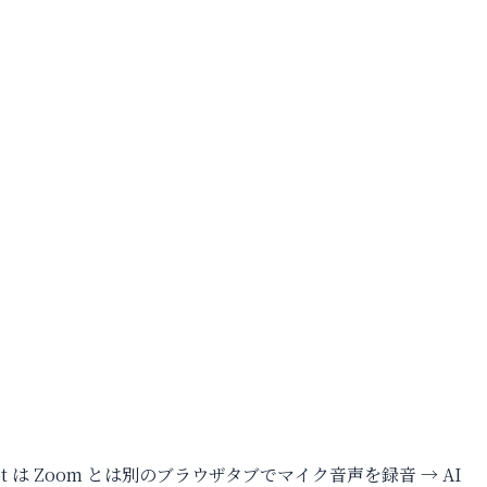
ot は Zoom とは別のブラウザタブでマイク音声を録音 → AI