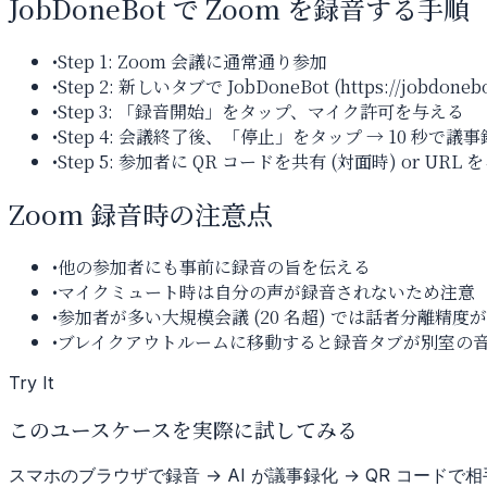
JobDoneBot で Zoom を録音する手順
•
Step 1: Zoom 会議に通常通り参加
•
Step 2: 新しいタブで JobDoneBot (https://jobdoneb
•
Step 3: 「録音開始」をタップ、マイク許可を与える
•
Step 4: 会議終了後、「停止」をタップ → 10 秒で議
•
Step 5: 参加者に QR コードを共有 (対面時) or URL 
Zoom 録音時の注意点
•
他の参加者にも事前に録音の旨を伝える
•
マイクミュート時は自分の声が録音されないため注意
•
参加者が多い大規模会議 (20 名超) では話者分離精度
•
ブレイクアウトルームに移動すると録音タブが別室の
Try It
このユースケースを実際に試してみる
スマホのブラウザで録音 → AI が議事録化 → QR コード