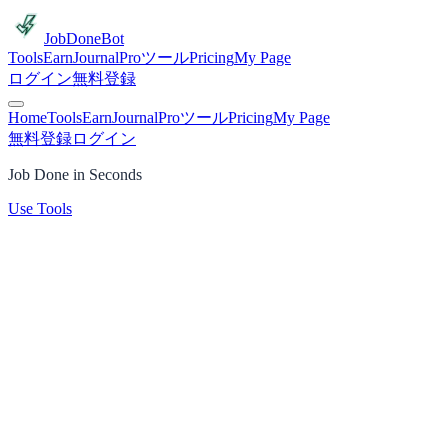
JobDoneBot
Tools
Earn
Journal
Proツール
Pricing
My Page
ログイン
無料登録
Home
Tools
Earn
Journal
Proツール
Pricing
My Page
無料登録
ログイン
Job Done in Seconds
Use Tools