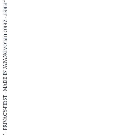
BROWSER ONLY · PRIVACY-FIRST · MADE IN JAPAN