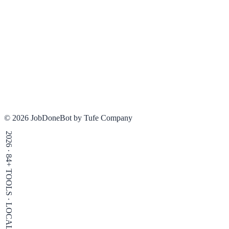
© 2026 JobDoneBot by Tufe Company
2026 · 84+ TOOLS · LOCAL-FIRST · ZERO UPLOAD