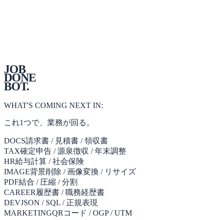
JOB
DONE
BOT
.
WHAT'S COMING NEXT IN:
これ1つで、業務が回る。
DOCS
請求書 / 見積書 / 領収書
TAX
確定申告 / 源泉徴収 / 年末調整
HR
給与計算 / 社会保険
IMAGE
背景削除 / 画像変換 / リサイズ
PDF
結合 / 圧縮 / 分割
CAREER
履歴書 / 職務経歴書
DEV
JSON / SQL / 正規表現
MARKETING
QRコード / OGP / UTM